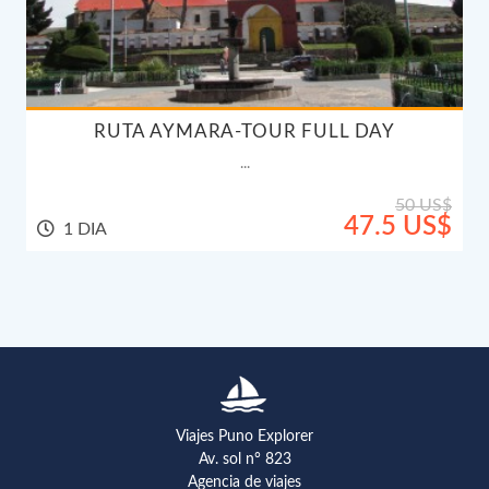
RUTA AYMARA-TOUR FULL DAY
...
50 US$
47.5 US$
1 DIA
Viajes Puno Explorer
Av. sol n° 823
Agencia de viajes