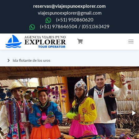
reservas@viajespunoexplorer.com
viajespunoexplorer@gmail.com
(+51) 950860620
(+51) 978646504 / (051)363429
Isla flotante de los uros